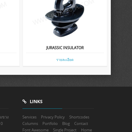
JURASSIC INSULATOR
รายละเอียด
LINKS
 แขวง
Services
Privacy Policy
Shortcodes
10
Columns
Portfolio
Blog
Contact
Font Awesome
Single Project
Home