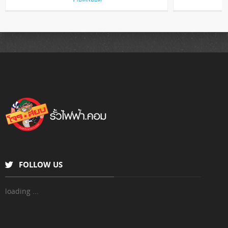
POP THROUGH HOLE INSULATOR
STRAIN I
รายละเอียด
FOLLOW US
loading ...